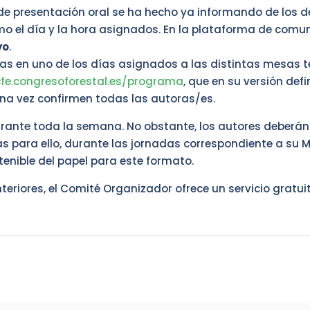
e presentación oral se ha hecho ya informando de los d
omo el día y la hora asignados. En la plataforma de com
yo
.
s en uno de los días asignados a las distintas mesas t
cfe.congresoforestal.es/programa
, que en su versión defi
una vez confirmen todas las autoras/es.
nte toda la semana. No obstante, los autores deberán 
cas para ello, durante las jornadas correspondiente a su 
enible del papel para este formato.
eriores, el Comité Organizador ofrece un servicio gratui