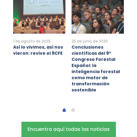
1 de agosto de 2025
25 de junio de 2025
Así lo vivimos, así nos
Conclusiones
vieron: revive el 9CFE
científicas del 9º
20 
Congreso Forestal
l
Gi
Español: la
al
9º
inteligencia forestal
Es
como motor de
pa
transformación
co
sostenible
Encuentra aquí todas las noticias