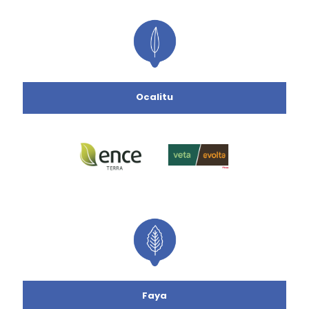
Ocalitu
Faya