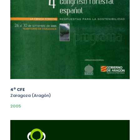
o
4
CFE
Zaragoza (Aragón)
2005