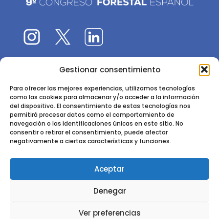
Gestionar consentimiento
El 9CFE es una actividad promovida por la
Sociedad
Española de Ciencias Forestales
Para ofrecer las mejores experiencias, utilizamos tecnologías
como las cookies para almacenar y/o acceder a la información
Instituto de Ciencias Forestales, INIA-CSIC
del dispositivo. El consentimiento de estas tecnologías nos
permitirá procesar datos como el comportamiento de
Ctra. de la Coruña km 7,5 - 28040 Madrid
navegación o las identificaciones únicas en este sitio. No
consentir o retirar el consentimiento, puede afectar
negativamente a ciertas características y funciones.
Aceptar
2024 - 2025 © CONGRESO FORESTAL ESPAÑOL. TODOS LOS
Denegar
DERECHOS RESERVADOS. DISEÑO Y DESARROLLO DEL SITIO WEB,
CESEFOR.
POLÍTICA DE PRIVACIDAD.
POLÍTICA DE COOKIES.
AVISO
Ver preferencias
LEGAL