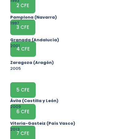
1993
2 CFE
Pamplona (Navarra)
1997
3 CFE
Granada (Andalucía)
2001
4 CFE
Zaragoza (Aragón)
2005
5 CFE
Ávila (Castilla y León)
2009
6 CFE
Vitoria-Gasteiz (País Vasco)
2013
7 CFE