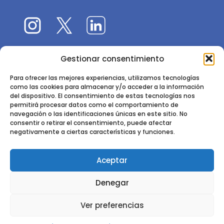
Gestionar consentimiento
El 9CFE es una actividad promovida por la
Sociedad
Española de Ciencias Forestales
Para ofrecer las mejores experiencias, utilizamos tecnologías
como las cookies para almacenar y/o acceder a la información
Instituto de Ciencias Forestales, INIA-CSIC
del dispositivo. El consentimiento de estas tecnologías nos
permitirá procesar datos como el comportamiento de
Ctra. de la Coruña km 7,5 - 28040 Madrid
navegación o las identificaciones únicas en este sitio. No
consentir o retirar el consentimiento, puede afectar
negativamente a ciertas características y funciones.
Aceptar
2024 - 2025 © CONGRESO FORESTAL ESPAÑOL. TODOS LOS
Denegar
DERECHOS RESERVADOS. DISEÑO Y DESARROLLO DEL SITIO WEB,
CESEFOR.
POLÍTICA DE PRIVACIDAD.
POLÍTICA DE COOKIES.
AVISO
Ver preferencias
LEGAL