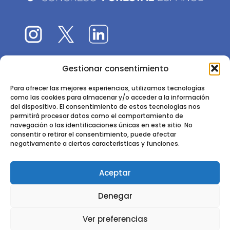
Gestionar consentimiento
El 9CFE es una actividad promovida por la
Sociedad
Española de Ciencias Forestales
Para ofrecer las mejores experiencias, utilizamos tecnologías
como las cookies para almacenar y/o acceder a la información
Instituto de Ciencias Forestales, INIA-CSIC
del dispositivo. El consentimiento de estas tecnologías nos
permitirá procesar datos como el comportamiento de
Ctra. de la Coruña km 7,5 - 28040 Madrid
navegación o las identificaciones únicas en este sitio. No
consentir o retirar el consentimiento, puede afectar
negativamente a ciertas características y funciones.
Aceptar
2024 - 2025 © CONGRESO FORESTAL ESPAÑOL. TODOS LOS
Denegar
DERECHOS RESERVADOS. DISEÑO Y DESARROLLO DEL SITIO WEB,
CESEFOR.
POLÍTICA DE PRIVACIDAD.
POLÍTICA DE COOKIES.
AVISO
Ver preferencias
LEGAL