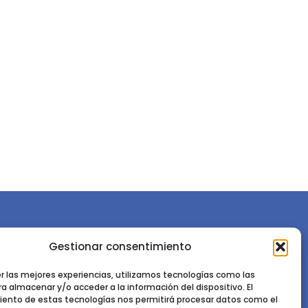
Gestionar consentimiento
or la
Sociedad Española de Ciencias Forestales
Instituto de Ciencias Forestales, INIA-CSIC
er las mejores experiencias, utilizamos tecnologías como las
a almacenar y/o acceder a la información del dispositivo. El
Ctra. de la Coruña km 7,5 - 28040 Madrid
ento de estas tecnologías nos permitirá procesar datos como el