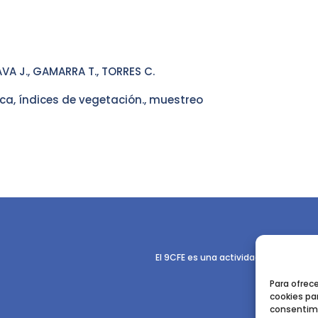
VA J., GAMARRA T., TORRES C.
sca, índices de vegetación., muestreo
El 9CFE es una actividad promovida p
Para ofrec
cookies par
consentimi