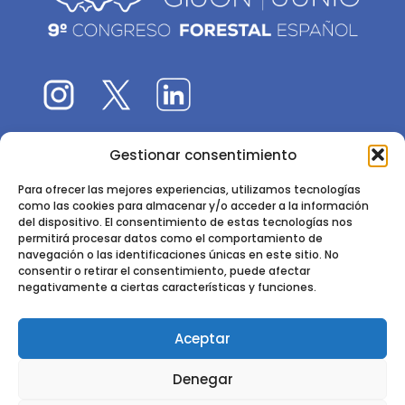
Gestionar consentimiento
El 9CFE es una actividad promovida por la
Sociedad
Española de Ciencias Forestales
Para ofrecer las mejores experiencias, utilizamos tecnologías
como las cookies para almacenar y/o acceder a la información
Instituto de Ciencias Forestales, INIA-CSIC
del dispositivo. El consentimiento de estas tecnologías nos
permitirá procesar datos como el comportamiento de
Ctra. de la Coruña km 7,5 - 28040 Madrid
navegación o las identificaciones únicas en este sitio. No
consentir o retirar el consentimiento, puede afectar
negativamente a ciertas características y funciones.
Aceptar
2024 - 2025 © CONGRESO FORESTAL ESPAÑOL. TODOS LOS
Denegar
DERECHOS RESERVADOS. DISEÑO Y DESARROLLO DEL SITIO WEB,
CESEFOR.
POLÍTICA DE PRIVACIDAD.
POLÍTICA DE COOKIES.
AVISO