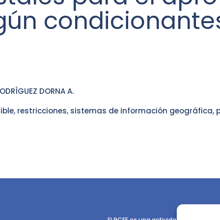
ún condicionantes
 RODRÍGUEZ DORNA A.
ble, restricciones, sistemas de información geográfica, p
El 9CFE es una actividad promovida p