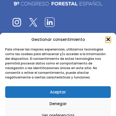
Gestionar consentimiento
El 9CFE es una actividad promovida por la
Sociedad
Española de Ciencias Forestales
Para ofrecer las mejores experiencias, utilizamos tecnologías
como las cookies para almacenar y/o acceder a la información
Instituto de Ciencias Forestales, INIA-CSIC
del dispositivo. El consentimiento de estas tecnologías nos
permitirá procesar datos como el comportamiento de
Ctra. de la Coruña km 7,5 - 28040 Madrid
navegación o las identificaciones únicas en este sitio. No
consentir o retirar el consentimiento, puede afectar
negativamente a ciertas características y funciones.
Aceptar
2024 - 2025 © CONGRESO FORESTAL ESPAÑOL. TODOS LOS
Denegar
DERECHOS RESERVADOS. DISEÑO Y DESARROLLO DEL SITIO WEB,
CESEFOR.
POLÍTICA DE PRIVACIDAD.
POLÍTICA DE COOKIES.
AVISO
Ver preferencias
LEGAL