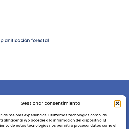
 planificación forestal
Gestionar consentimiento
or la
Sociedad Española de Ciencias Forestales
Instituto de Ciencias Forestales, INIA-CSIC
er las mejores experiencias, utilizamos tecnologías como las
a almacenar y/o acceder a la información del dispositivo. El
Ctra. de la Coruña km 7,5 - 28040 Madrid
ento de estas tecnologías nos permitirá procesar datos como el