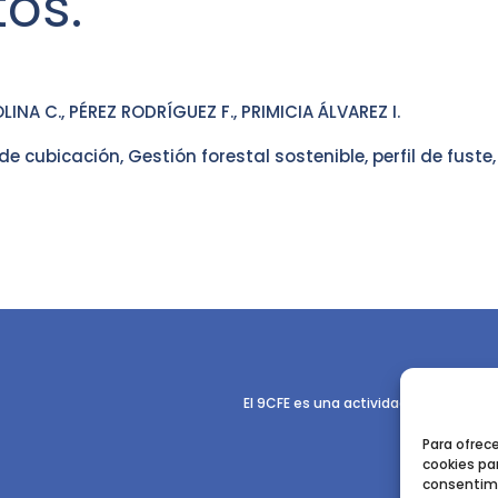
os.
NA C., PÉREZ RODRÍGUEZ F., PRIMICIA ÁLVAREZ I.
e cubicación, Gestión forestal sostenible, perfil de fuste,
El 9CFE es una actividad promovida p
Para ofrec
cookies par
consentimi