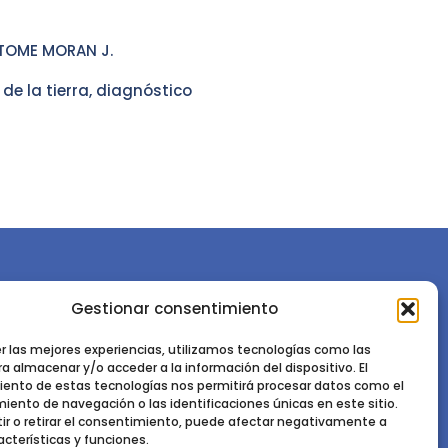
, TOME MORAN J.
de la tierra, diagnóstico
Gestionar consentimiento
or la
Sociedad Española de Ciencias Forestales
Instituto de Ciencias Forestales, INIA-CSIC
er las mejores experiencias, utilizamos tecnologías como las
a almacenar y/o acceder a la información del dispositivo. El
Ctra. de la Coruña km 7,5 - 28040 Madrid
ento de estas tecnologías nos permitirá procesar datos como el
ento de navegación o las identificaciones únicas en este sitio.
ir o retirar el consentimiento, puede afectar negativamente a
acterísticas y funciones.