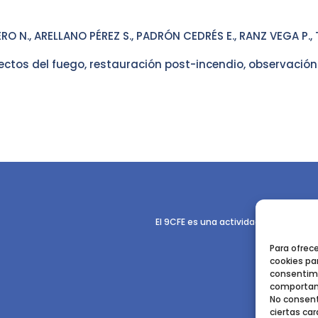
O N., ARELLANO PÉREZ S., PADRÓN CEDRÉS E., RANZ VEGA P.
ectos del fuego, restauración post-incendio, observación 
El 9CFE es una actividad promovida p
Para ofrec
cookies par
consentimi
comportami
No consent
ciertas car