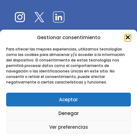
Gestionar consentimiento
El 9CFE es una actividad promovida por la
Sociedad
Española de Ciencias Forestales
Para ofrecer las mejores experiencias, utilizamos tecnologías
como las cookies para almacenar y/o acceder a la información
Instituto de Ciencias Forestales, INIA-CSIC
del dispositivo. El consentimiento de estas tecnologías nos
permitirá procesar datos como el comportamiento de
Ctra. de la Coruña km 7,5 - 28040 Madrid
navegación o las identificaciones únicas en este sitio. No
consentir o retirar el consentimiento, puede afectar
negativamente a ciertas características y funciones.
Aceptar
2024 - 2025 © CONGRESO FORESTAL ESPAÑOL. TODOS LOS
Denegar
DERECHOS RESERVADOS. DISEÑO Y DESARROLLO DEL SITIO WEB,
CESEFOR.
POLÍTICA DE PRIVACIDAD.
POLÍTICA DE COOKIES.
AVISO
Ver preferencias
LEGAL