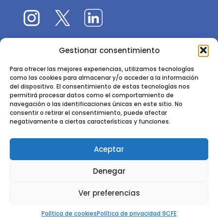
Gestionar consentimiento
El 9CFE es una actividad promovida por la
Sociedad
Española de Ciencias Forestales
Para ofrecer las mejores experiencias, utilizamos tecnologías
como las cookies para almacenar y/o acceder a la información
Instituto de Ciencias Forestales, INIA-CSIC
del dispositivo. El consentimiento de estas tecnologías nos
permitirá procesar datos como el comportamiento de
Ctra. de la Coruña km 7,5 - 28040 Madrid
navegación o las identificaciones únicas en este sitio. No
consentir o retirar el consentimiento, puede afectar
negativamente a ciertas características y funciones.
Aceptar
2024 - 2025 © CONGRESO FORESTAL ESPAÑOL. TODOS LOS
Denegar
DERECHOS RESERVADOS. DISEÑO Y DESARROLLO DEL SITIO WEB,
CESEFOR.
POLÍTICA DE PRIVACIDAD.
POLÍTICA DE COOKIES.
AVISO
Ver preferencias
LEGAL
Política de cookies
Política de privacidad 9CFE