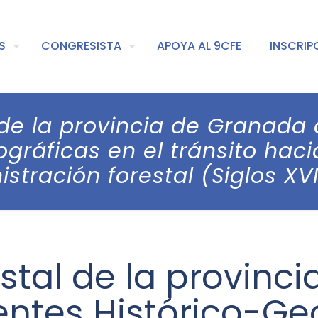
S
CONGRESISTA
APOYA AL 9CFE
INSCRIP
 de la provincia de Granada 
ográficas en el tránsito hac
stración forestal (Siglos XVI
estal de la provinc
uentes Histórico-Ge