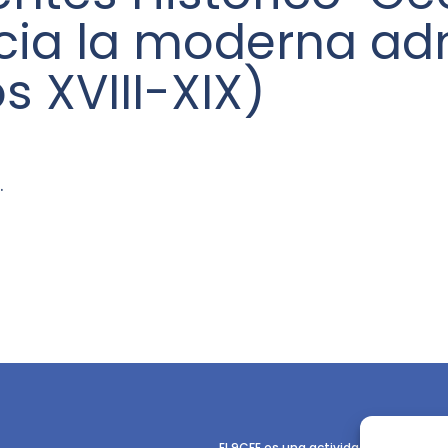
acia la moderna ad
os XVIII-XIX)
.
El 9CFE es una actividad promovida p