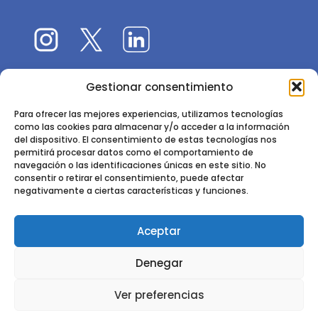
Gestionar consentimiento
El 9CFE es una actividad promovida por la
Sociedad
Española de Ciencias Forestales
Para ofrecer las mejores experiencias, utilizamos tecnologías
como las cookies para almacenar y/o acceder a la información
Instituto de Ciencias Forestales, INIA-CSIC
del dispositivo. El consentimiento de estas tecnologías nos
permitirá procesar datos como el comportamiento de
Ctra. de la Coruña km 7,5 - 28040 Madrid
navegación o las identificaciones únicas en este sitio. No
consentir o retirar el consentimiento, puede afectar
negativamente a ciertas características y funciones.
Aceptar
2024 - 2025 © CONGRESO FORESTAL ESPAÑOL. TODOS LOS
Denegar
DERECHOS RESERVADOS. DISEÑO Y DESARROLLO DEL SITIO WEB,
CESEFOR.
POLÍTICA DE PRIVACIDAD.
POLÍTICA DE COOKIES.
AVISO
Ver preferencias
LEGAL