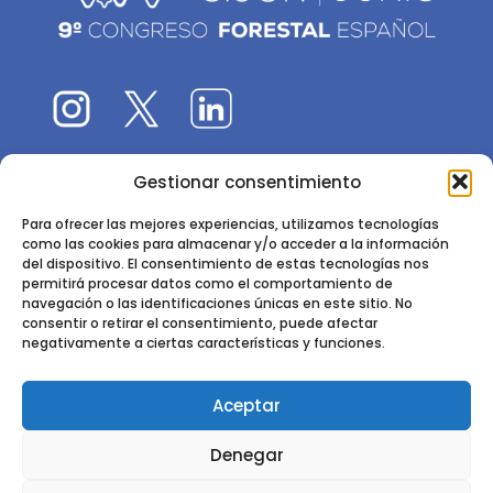
Gestionar consentimiento
El 9CFE es una actividad promovida por la
Sociedad
Española de Ciencias Forestales
Para ofrecer las mejores experiencias, utilizamos tecnologías
como las cookies para almacenar y/o acceder a la información
Instituto de Ciencias Forestales, INIA-CSIC
del dispositivo. El consentimiento de estas tecnologías nos
permitirá procesar datos como el comportamiento de
Ctra. de la Coruña km 7,5 - 28040 Madrid
navegación o las identificaciones únicas en este sitio. No
consentir o retirar el consentimiento, puede afectar
negativamente a ciertas características y funciones.
Aceptar
2024 - 2025 © CONGRESO FORESTAL ESPAÑOL. TODOS LOS
Denegar
DERECHOS RESERVADOS. DISEÑO Y DESARROLLO DEL SITIO WEB,
CESEFOR.
POLÍTICA DE PRIVACIDAD.
POLÍTICA DE COOKIES.
AVISO