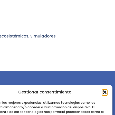
 ecosistémicos, Simuladores
Gestionar consentimiento
or la
Sociedad Española de Ciencias Forestales
Instituto de Ciencias Forestales, INIA-CSIC
er las mejores experiencias, utilizamos tecnologías como las
a almacenar y/o acceder a la información del dispositivo. El
Ctra. de la Coruña km 7,5 - 28040 Madrid
ento de estas tecnologías nos permitirá procesar datos como el