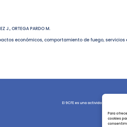
EZ J., ORTEGA PARDO M.
mpactos económicos, comportamiento de fuego, servicios
El 9CFE es una actividad promovida p
Para ofrec
cookies par
consentimi