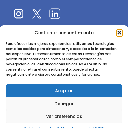
Gestionar consentimiento
El 9CFE es una actividad promovida por la
Sociedad
Española de Ciencias Forestales
Para ofrecer las mejores experiencias, utilizamos tecnologías
como las cookies para almacenar y/o acceder a la información
Instituto de Ciencias Forestales, INIA-CSIC
del dispositivo. El consentimiento de estas tecnologías nos
permitirá procesar datos como el comportamiento de
Ctra. de la Coruña km 7,5 - 28040 Madrid
navegación o las identificaciones únicas en este sitio. No
consentir o retirar el consentimiento, puede afectar
negativamente a ciertas características y funciones.
Aceptar
2024 - 2025 © CONGRESO FORESTAL ESPAÑOL. TODOS LOS
Denegar
DERECHOS RESERVADOS. DISEÑO Y DESARROLLO DEL SITIO WEB,
CESEFOR.
POLÍTICA DE PRIVACIDAD.
POLÍTICA DE COOKIES.
AVISO
Ver preferencias
LEGAL