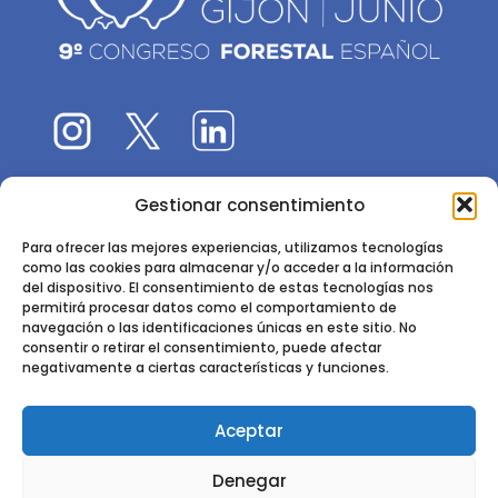
Gestionar consentimiento
El 9CFE es una actividad promovida por la
Sociedad
Española de Ciencias Forestales
Para ofrecer las mejores experiencias, utilizamos tecnologías
como las cookies para almacenar y/o acceder a la información
Instituto de Ciencias Forestales, INIA-CSIC
del dispositivo. El consentimiento de estas tecnologías nos
permitirá procesar datos como el comportamiento de
Ctra. de la Coruña km 7,5 - 28040 Madrid
navegación o las identificaciones únicas en este sitio. No
consentir o retirar el consentimiento, puede afectar
negativamente a ciertas características y funciones.
Aceptar
2024 - 2025 © CONGRESO FORESTAL ESPAÑOL. TODOS LOS
Denegar
DERECHOS RESERVADOS. DISEÑO Y DESARROLLO DEL SITIO WEB,