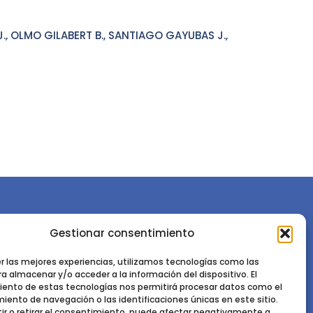
J., OLMO GILABERT B., SANTIAGO GAYUBAS J.,
Gestionar consentimiento
or la
Sociedad Española de Ciencias Forestales
Instituto de Ciencias Forestales, INIA-CSIC
er las mejores experiencias, utilizamos tecnologías como las
a almacenar y/o acceder a la información del dispositivo. El
Ctra. de la Coruña km 7,5 - 28040 Madrid
ento de estas tecnologías nos permitirá procesar datos como el
ento de navegación o las identificaciones únicas en este sitio.
ir o retirar el consentimiento, puede afectar negativamente a