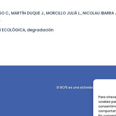
 C., MARTÍN DUQUE J., MORCILLO JULIÀ L., NICOLAU IBARRA 
.
 ECOLÓGICA, degradación
El 9CFE es una actividad promovida p
Para ofrec
cookies par
consentimi
comportami
No consent