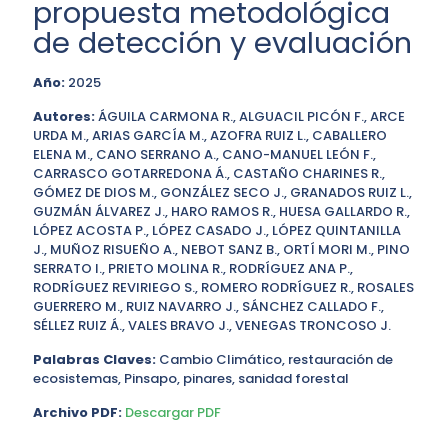
propuesta metodológica
de detección y evaluación
Año:
2025
Autores:
ÁGUILA CARMONA R., ALGUACIL PICÓN F., ARCE
URDA M., ARIAS GARCÍA M., AZOFRA RUIZ L., CABALLERO
ELENA M., CANO SERRANO A., CANO-MANUEL LEÓN F.,
CARRASCO GOTARREDONA Á., CASTAÑO CHARINES R.,
GÓMEZ DE DIOS M., GONZÁLEZ SECO J., GRANADOS RUIZ L.,
GUZMÁN ÁLVAREZ J., HARO RAMOS R., HUESA GALLARDO R.,
LÓPEZ ACOSTA P., LÓPEZ CASADO J., LÓPEZ QUINTANILLA
J., MUÑOZ RISUEÑO A., NEBOT SANZ B., ORTÍ MORI M., PINO
SERRATO I., PRIETO MOLINA R., RODRÍGUEZ ANA P.,
RODRÍGUEZ REVIRIEGO S., ROMERO RODRÍGUEZ R., ROSALES
GUERRERO M., RUIZ NAVARRO J., SÁNCHEZ CALLADO F.,
SÉLLEZ RUIZ Á., VALES BRAVO J., VENEGAS TRONCOSO J.
Palabras Claves:
Cambio Climático, restauración de
ecosistemas, Pinsapo, pinares, sanidad forestal
Archivo PDF:
Descargar PDF