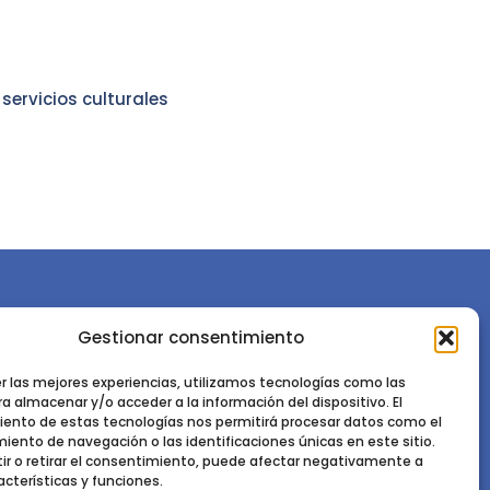
 servicios culturales
Gestionar consentimiento
or la
Sociedad Española de Ciencias Forestales
Instituto de Ciencias Forestales, INIA-CSIC
er las mejores experiencias, utilizamos tecnologías como las
a almacenar y/o acceder a la información del dispositivo. El
Ctra. de la Coruña km 7,5 - 28040 Madrid
ento de estas tecnologías nos permitirá procesar datos como el
ento de navegación o las identificaciones únicas en este sitio.
ir o retirar el consentimiento, puede afectar negativamente a
acterísticas y funciones.