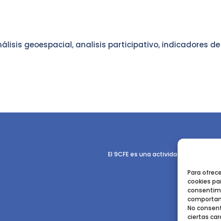
nálisis geoespacial, analisis participativo, indicadores de
El 9CFE es una actividad promovida p
Para ofrec
cookies par
consentimi
comportami
No consent
ciertas car