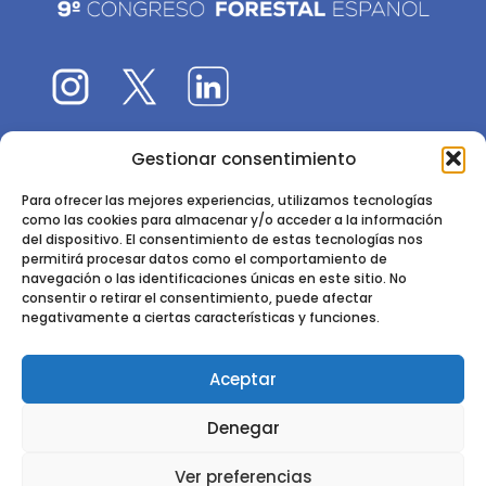
Gestionar consentimiento
El 9CFE es una actividad promovida por la
Sociedad
Española de Ciencias Forestales
Para ofrecer las mejores experiencias, utilizamos tecnologías
como las cookies para almacenar y/o acceder a la información
Instituto de Ciencias Forestales, INIA-CSIC
del dispositivo. El consentimiento de estas tecnologías nos
permitirá procesar datos como el comportamiento de
Ctra. de la Coruña km 7,5 - 28040 Madrid
navegación o las identificaciones únicas en este sitio. No
consentir o retirar el consentimiento, puede afectar
negativamente a ciertas características y funciones.
Aceptar
2024 - 2025 © CONGRESO FORESTAL ESPAÑOL. TODOS LOS
Denegar
DERECHOS RESERVADOS. DISEÑO Y DESARROLLO DEL SITIO WEB,
CESEFOR.
POLÍTICA DE PRIVACIDAD.
POLÍTICA DE COOKIES.
AVISO
Ver preferencias
LEGAL