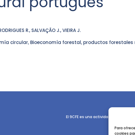
ural portugués
RODRIGUES R., SALVAÇÃO J., VIEIRA J.
ía circular, Bioeconomía forestal, productos forestales
El 9CFE es una actividad promovida p
Para ofrec
cookies par