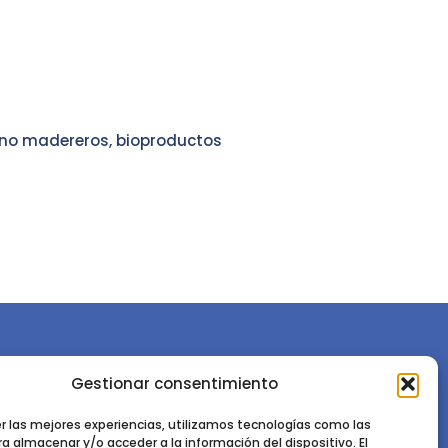
 no madereros, bioproductos
Gestionar consentimiento
or la
Sociedad Española de Ciencias Forestales
Instituto de Ciencias Forestales, INIA-CSIC
er las mejores experiencias, utilizamos tecnologías como las
a almacenar y/o acceder a la información del dispositivo. El
Ctra. de la Coruña km 7,5 - 28040 Madrid