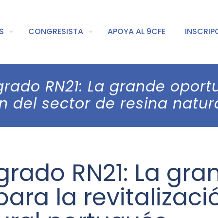
S
CONGRESISTA
APOYA AL 9CFE
INSCRIP
grado RN21: La grande oport
ón del sector de resina natu
grado RN21: La gra
ara la revitalizaci