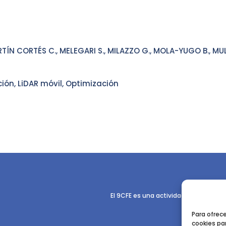
N CORTÉS C., MELEGARI S., MILAZZO G., MOLA-YUGO B., MULLO
ción, LiDAR móvil, Optimización
El 9CFE es una actividad promovida p
Para ofrec
cookies par