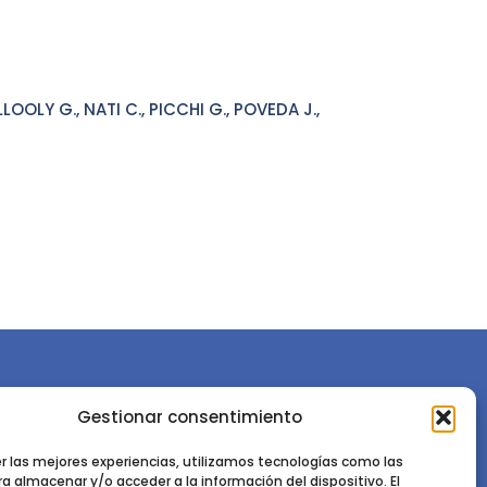
OLY G., NATI C., PICCHI G., POVEDA J.,
Gestionar consentimiento
or la
Sociedad Española de Ciencias Forestales
Instituto de Ciencias Forestales, INIA-CSIC
er las mejores experiencias, utilizamos tecnologías como las
a almacenar y/o acceder a la información del dispositivo. El
Ctra. de la Coruña km 7,5 - 28040 Madrid