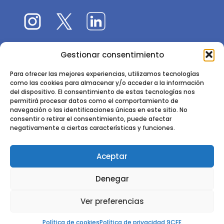
Gestionar consentimiento
El 9CFE es una actividad promovida por la
Sociedad
Española de Ciencias Forestales
Para ofrecer las mejores experiencias, utilizamos tecnologías
como las cookies para almacenar y/o acceder a la información
Instituto de Ciencias Forestales, INIA-CSIC
del dispositivo. El consentimiento de estas tecnologías nos
permitirá procesar datos como el comportamiento de
Ctra. de la Coruña km 7,5 - 28040 Madrid
navegación o las identificaciones únicas en este sitio. No
consentir o retirar el consentimiento, puede afectar
negativamente a ciertas características y funciones.
Aceptar
2024 - 2025 © CONGRESO FORESTAL ESPAÑOL. TODOS LOS
Denegar
DERECHOS RESERVADOS. DISEÑO Y DESARROLLO DEL SITIO WEB,
CESEFOR.
POLÍTICA DE PRIVACIDAD.
POLÍTICA DE COOKIES.
AVISO
Ver preferencias
LEGAL
Política de cookies
Política de privacidad 9CFE