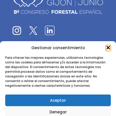
Gestionar consentimiento
El 9CFE es una actividad promovida por la
Sociedad
Española de Ciencias Forestales
Para ofrecer las mejores experiencias, utilizamos tecnologías
como las cookies para almacenar y/o acceder a la información
Instituto de Ciencias Forestales, INIA-CSIC
del dispositivo. El consentimiento de estas tecnologías nos
permitirá procesar datos como el comportamiento de
Ctra. de la Coruña km 7,5 - 28040 Madrid
navegación o las identificaciones únicas en este sitio. No
consentir o retirar el consentimiento, puede afectar
negativamente a ciertas características y funciones.
Aceptar
2024 - 2025 © CONGRESO FORESTAL ESPAÑOL. TODOS LOS
Denegar
DERECHOS RESERVADOS. DISEÑO Y DESARROLLO DEL SITIO WEB,