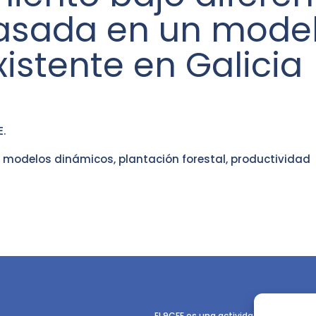
asada en un model
xistente en Galicia
.
 modelos dinámicos, plantación forestal, productividad
El 9CFE es una actividad promovida p