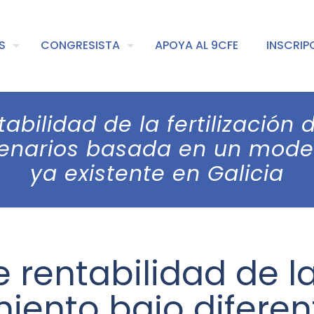
S
CONGRESISTA
APOYA AL 9CFE
INSCRIP
abilidad de la fertilización
cenarios basada en un model
ya existente en Galicia
rentabilidad de la 
iento bajo diferen