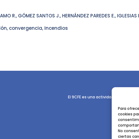
MO R., GÓMEZ SANTOS J., HERNÁNDEZ PAREDES E., IGLESIAS 
ón, convergencia, Incendios
El 9CFE es una actividad promovida p
Para ofrec
cookies par
consentimi
comportami
No consent
ciertas car