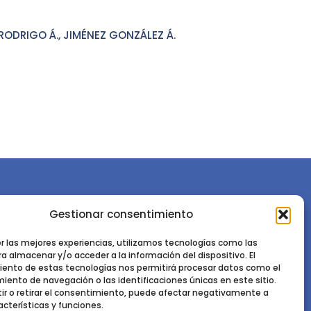
RODRIGO Á., JIMÉNEZ GONZÁLEZ Á.
Gestionar consentimiento
or la
Sociedad Española de Ciencias Forestales
Instituto de Ciencias Forestales, INIA-CSIC
er las mejores experiencias, utilizamos tecnologías como las
a almacenar y/o acceder a la información del dispositivo. El
Ctra. de la Coruña km 7,5 - 28040 Madrid
ento de estas tecnologías nos permitirá procesar datos como el
ento de navegación o las identificaciones únicas en este sitio.
ir o retirar el consentimiento, puede afectar negativamente a
acterísticas y funciones.