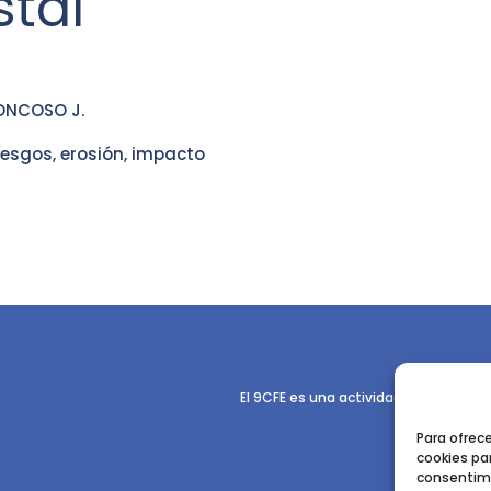
stal
ONCOSO J.
iesgos, erosión, impacto
El 9CFE es una actividad promovida p
Para ofrec
cookies par
consentimi