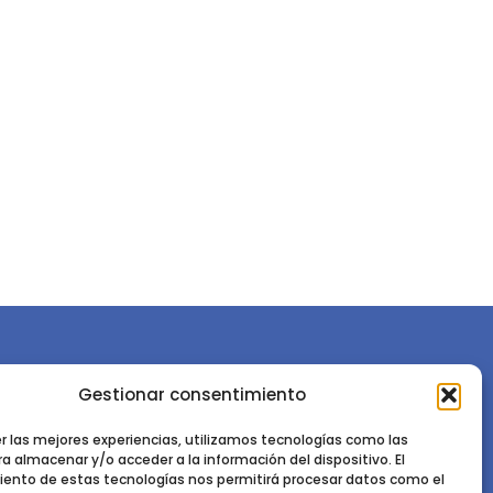
Gestionar consentimiento
or la
Sociedad Española de Ciencias Forestales
Instituto de Ciencias Forestales, INIA-CSIC
er las mejores experiencias, utilizamos tecnologías como las
a almacenar y/o acceder a la información del dispositivo. El
Ctra. de la Coruña km 7,5 - 28040 Madrid
ento de estas tecnologías nos permitirá procesar datos como el