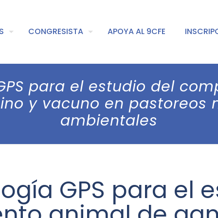
S
CONGRESISTA
APOYA AL 9CFE
INSCRIP
GPS para el estudio del co
no y vacuno en pastoreos m
ambientales
ogía GPS para el e
nto animal de gan