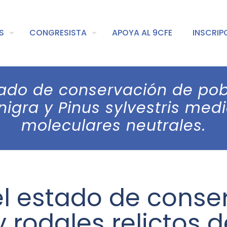
S
CONGRESISTA
APOYA AL 9CFE
INSCRIP
tado de conservación de pob
 nigra y Pinus sylvestris m
moleculares neutrales.
el estado de conse
 rodales relictos d