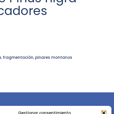
rcadores
a, fragmentación, pinares montanos
Gestionar consentimiento
or la
Sociedad Española de Ciencias Forestales