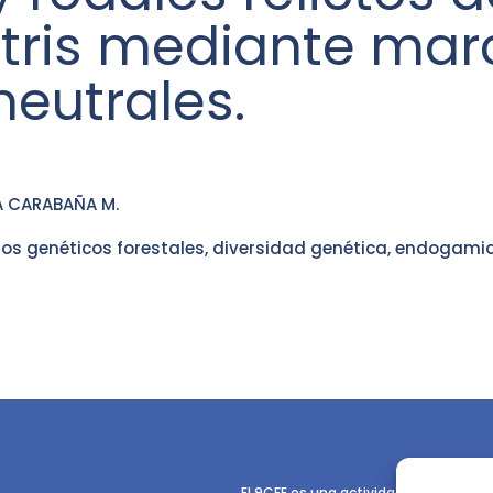
estris mediante ma
eutrales.
A CARABAÑA M.
os genéticos forestales, diversidad genética, endogami
El 9CFE es una actividad promovida p