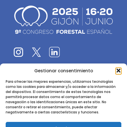
Gestionar consentimiento
El 9CFE es una actividad promovida por la
Sociedad
Española de Ciencias Forestales
Para ofrecer las mejores experiencias, utilizamos tecnologías
como las cookies para almacenar y/o acceder a la información
Instituto de Ciencias Forestales, INIA-CSIC
del dispositivo. El consentimiento de estas tecnologías nos
permitirá procesar datos como el comportamiento de
Ctra. de la Coruña km 7,5 - 28040 Madrid
navegación o las identificaciones únicas en este sitio. No
consentir o retirar el consentimiento, puede afectar
negativamente a ciertas características y funciones.