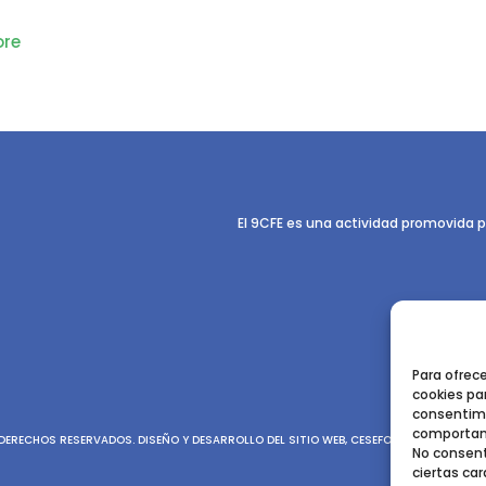
re
El 9CFE es una actividad promovida p
Para ofrec
cookies par
consentimi
comportami
ERECHOS RESERVADOS. DISEÑO Y DESARROLLO DEL SITIO WEB, CESEFOR.
POLÍTICA DE P
No consent
ciertas car