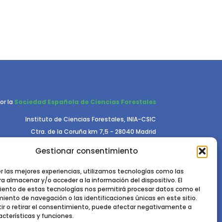
or la
Sociedad Española de Ciencias Forestales
Instituto de Ciencias Forestales, INIA-CSIC
Ctra. de la Coruña km 7,5 - 28040 Madrid
Gestionar consentimiento
er las mejores experiencias, utilizamos tecnologías como las
a almacenar y/o acceder a la información del dispositivo. El
ento de estas tecnologías nos permitirá procesar datos como el
ento de navegación o las identificaciones únicas en este sitio.
RIVACIDAD.
POLÍTICA DE COOKIES.
AVISO LEGAL
ir o retirar el consentimiento, puede afectar negativamente a
acterísticas y funciones.