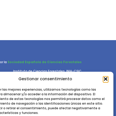
or la
Sociedad Española de Ciencias Forestales
Instituto de Ciencias Forestales, INIA-CSIC
Ctra. de la Coruña km 7,5 - 28040 Madrid
Gestionar consentimiento
er las mejores experiencias, utilizamos tecnologías como las
a almacenar y/o acceder a la información del dispositivo. El
ento de estas tecnologías nos permitirá procesar datos como el
ento de navegación o las identificaciones únicas en este sitio.
ir o retirar el consentimiento, puede afectar negativamente a
acterísticas y funciones.
RIVACIDAD.
POLÍTICA DE COOKIES.
AVISO LEGAL