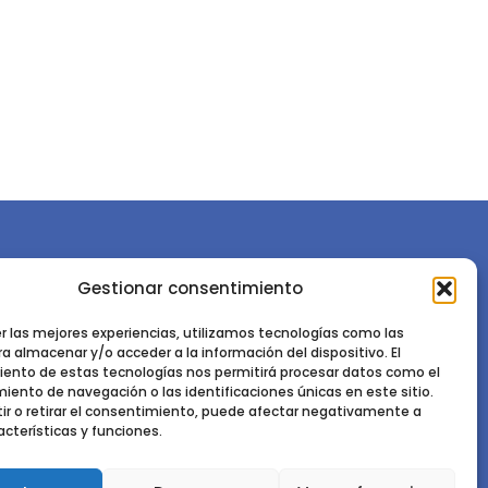
Gestionar consentimiento
or la
Sociedad Española de Ciencias Forestales
Instituto de Ciencias Forestales, INIA-CSIC
er las mejores experiencias, utilizamos tecnologías como las
a almacenar y/o acceder a la información del dispositivo. El
Ctra. de la Coruña km 7,5 - 28040 Madrid
ento de estas tecnologías nos permitirá procesar datos como el
ento de navegación o las identificaciones únicas en este sitio.
ir o retirar el consentimiento, puede afectar negativamente a
acterísticas y funciones.