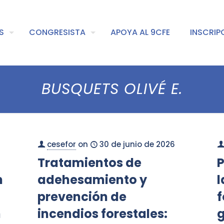
S
CONGRESISTA
APOYA AL 9CFE
INSCRIP
BUSQUETS OLIVÉ E.
cesefor
on
30 de junio de 2026
Tratamientos de
P
n
adehesamiento y
l
prevención de
f
n
incendios forestales:
g