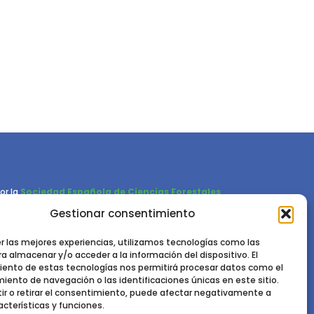
or la
Sociedad Española de Ciencias Forestales
Gestionar consentimiento
Instituto de Ciencias Forestales, INIA-CSIC
Ctra. de la Coruña km 7,5 - 28040 Madrid
er las mejores experiencias, utilizamos tecnologías como las
a almacenar y/o acceder a la información del dispositivo. El
ento de estas tecnologías nos permitirá procesar datos como el
ento de navegación o las identificaciones únicas en este sitio.
ir o retirar el consentimiento, puede afectar negativamente a
acterísticas y funciones.