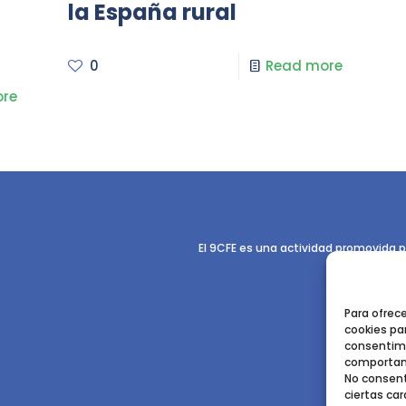
la España rural
0
Read more
re
El 9CFE es una actividad promovida p
Para ofrec
cookies par
consentimi
comportami
No consent
ciertas car