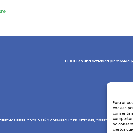
re
El 9CFE es una actividad promovida p
Para ofrec
cookies par
consentimi
comportami
ERECHOS RESERVADOS. DISEÑO Y DESARROLLO DEL SITIO WEB, CESEFOR.
POLÍTICA DE P
No consent
ciertas car