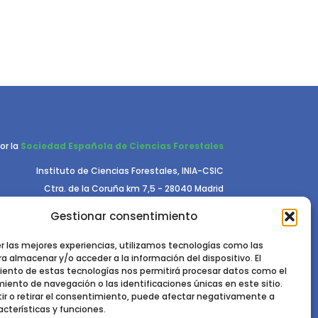
or la
Sociedad Española de Ciencias Forestales
Instituto de Ciencias Forestales, INIA-CSIC
Ctra. de la Coruña km 7,5 - 28040 Madrid
Gestionar consentimiento
er las mejores experiencias, utilizamos tecnologías como las
a almacenar y/o acceder a la información del dispositivo. El
ento de estas tecnologías nos permitirá procesar datos como el
ento de navegación o las identificaciones únicas en este sitio.
RIVACIDAD.
POLÍTICA DE COOKIES.
AVISO LEGAL
ir o retirar el consentimiento, puede afectar negativamente a
acterísticas y funciones.