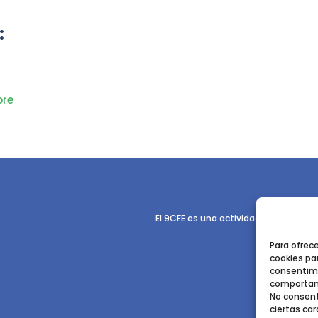
:
re
El 9CFE es una actividad promovida p
Para ofrec
cookies par
consentimi
comportami
No consent
ciertas car