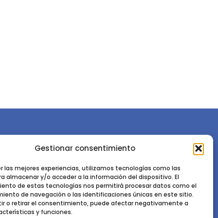
Gestionar consentimiento
or la
Sociedad Española de Ciencias Forestales
Instituto de Ciencias Forestales, INIA-CSIC
er las mejores experiencias, utilizamos tecnologías como las
a almacenar y/o acceder a la información del dispositivo. El
Ctra. de la Coruña km 7,5 - 28040 Madrid
ento de estas tecnologías nos permitirá procesar datos como el
ento de navegación o las identificaciones únicas en este sitio.
ir o retirar el consentimiento, puede afectar negativamente a
acterísticas y funciones.