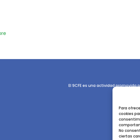
re
El 9CFE es una actividad promovida p
Para ofrec
cookies par
consentimi
comportami
No consent
ciertas car