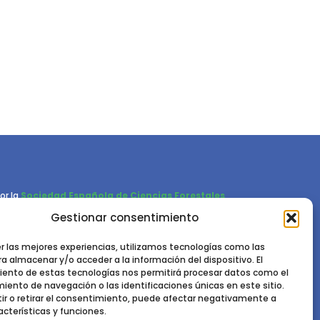
or la
Sociedad Española de Ciencias Forestales
Gestionar consentimiento
Instituto de Ciencias Forestales, INIA-CSIC
Ctra. de la Coruña km 7,5 - 28040 Madrid
er las mejores experiencias, utilizamos tecnologías como las
a almacenar y/o acceder a la información del dispositivo. El
ento de estas tecnologías nos permitirá procesar datos como el
ento de navegación o las identificaciones únicas en este sitio.
ir o retirar el consentimiento, puede afectar negativamente a
acterísticas y funciones.