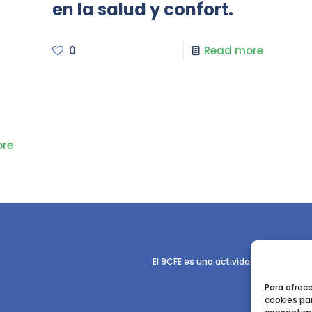
en la salud y confort.
0
Read more
re
El 9CFE es una actividad promovida p
Para ofrec
cookies par