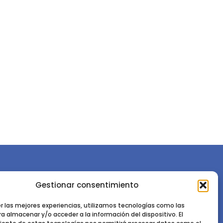
Gestionar consentimiento
or la
Sociedad Española de Ciencias Forestales
Instituto de Ciencias Forestales, INIA-CSIC
er las mejores experiencias, utilizamos tecnologías como las
a almacenar y/o acceder a la información del dispositivo. El
Ctra. de la Coruña km 7,5 - 28040 Madrid