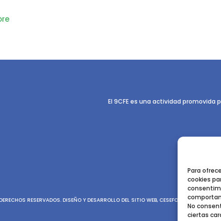
re
El 9CFE es una actividad promovida p
Para ofrec
cookies par
consentimi
comportami
ERECHOS RESERVADOS. DISEÑO Y DESARROLLO DEL SITIO WEB, CESEFOR.
POLÍTICA DE P
No consent
ciertas car