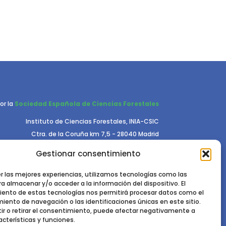
or la
Sociedad Española de Ciencias Forestales
Instituto de Ciencias Forestales, INIA-CSIC
Ctra. de la Coruña km 7,5 - 28040 Madrid
Gestionar consentimiento
er las mejores experiencias, utilizamos tecnologías como las
a almacenar y/o acceder a la información del dispositivo. El
ento de estas tecnologías nos permitirá procesar datos como el
ento de navegación o las identificaciones únicas en este sitio.
RIVACIDAD.
POLÍTICA DE COOKIES.
AVISO LEGAL
ir o retirar el consentimiento, puede afectar negativamente a
acterísticas y funciones.