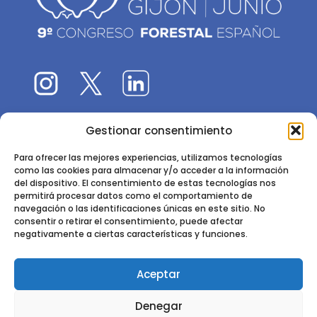
Gestionar consentimiento
El 9CFE es una actividad promovida por la
Sociedad
Española de Ciencias Forestales
Para ofrecer las mejores experiencias, utilizamos tecnologías
como las cookies para almacenar y/o acceder a la información
Instituto de Ciencias Forestales, INIA-CSIC
del dispositivo. El consentimiento de estas tecnologías nos
permitirá procesar datos como el comportamiento de
Ctra. de la Coruña km 7,5 - 28040 Madrid
navegación o las identificaciones únicas en este sitio. No
consentir o retirar el consentimiento, puede afectar
negativamente a ciertas características y funciones.
Aceptar
2024 - 2025 © CONGRESO FORESTAL ESPAÑOL. TODOS LOS
Denegar
DERECHOS RESERVADOS. DISEÑO Y DESARROLLO DEL SITIO WEB,