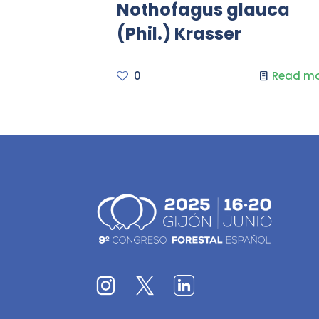
Nothofagus glauca
(Phil.) Krasser
0
Read mo