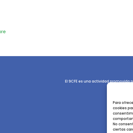
re
El 9CFE es una actividad promovida p
Para ofrec
cookies par
consentimi
comportami
No consent
ciertas car