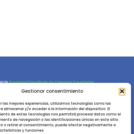
or la
Sociedad Española de Ciencias Forestales
Gestionar consentimiento
Instituto de Ciencias Forestales, INIA-CSIC
Ctra. de la Coruña km 7,5 - 28040 Madrid
er las mejores experiencias, utilizamos tecnologías como las
a almacenar y/o acceder a la información del dispositivo. El
ento de estas tecnologías nos permitirá procesar datos como el
ento de navegación o las identificaciones únicas en este sitio.
ir o retirar el consentimiento, puede afectar negativamente a
acterísticas y funciones.