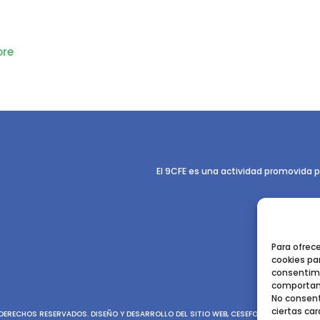
re
El 9CFE es una actividad promovida p
Para ofrec
cookies par
consentimi
comportami
No consent
ciertas car
ERECHOS RESERVADOS. DISEÑO Y DESARROLLO DEL SITIO WEB, CESEFOR.
POLÍTICA DE P