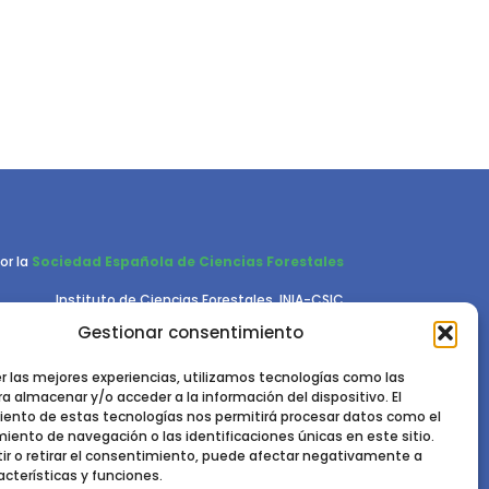
or la
Sociedad Española de Ciencias Forestales
Instituto de Ciencias Forestales, INIA-CSIC
Ctra. de la Coruña km 7,5 - 28040 Madrid
Gestionar consentimiento
er las mejores experiencias, utilizamos tecnologías como las
a almacenar y/o acceder a la información del dispositivo. El
ento de estas tecnologías nos permitirá procesar datos como el
ento de navegación o las identificaciones únicas en este sitio.
ir o retirar el consentimiento, puede afectar negativamente a
acterísticas y funciones.
RIVACIDAD.
POLÍTICA DE COOKIES.
AVISO LEGAL