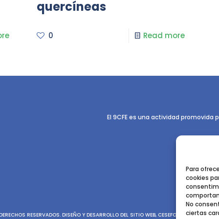
quercíneas
re
0
Read more
El 9CFE es una actividad promovida p
Para ofrec
cookies par
consentimi
comportami
No consent
ciertas car
ERECHOS RESERVADOS. DISEÑO Y DESARROLLO DEL SITIO WEB, CESEFOR.
POLÍTICA DE P