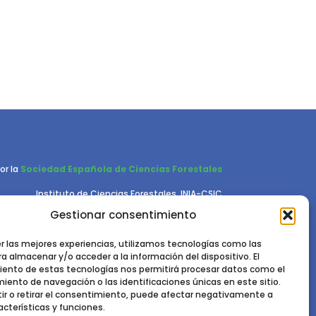
or la
Sociedad Española de Ciencias Forestales
Instituto de Ciencias Forestales, INIA-CSIC
Ctra. de la Coruña km 7,5 - 28040 Madrid
Gestionar consentimiento
er las mejores experiencias, utilizamos tecnologías como las
a almacenar y/o acceder a la información del dispositivo. El
ento de estas tecnologías nos permitirá procesar datos como el
ento de navegación o las identificaciones únicas en este sitio.
ir o retirar el consentimiento, puede afectar negativamente a
acterísticas y funciones.
RIVACIDAD.
POLÍTICA DE COOKIES.
AVISO LEGAL