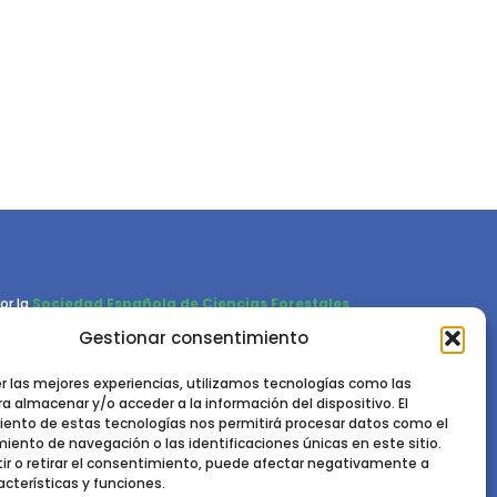
or la
Sociedad Española de Ciencias Forestales
Gestionar consentimiento
Instituto de Ciencias Forestales, INIA-CSIC
Ctra. de la Coruña km 7,5 - 28040 Madrid
er las mejores experiencias, utilizamos tecnologías como las
a almacenar y/o acceder a la información del dispositivo. El
ento de estas tecnologías nos permitirá procesar datos como el
ento de navegación o las identificaciones únicas en este sitio.
ir o retirar el consentimiento, puede afectar negativamente a
acterísticas y funciones.