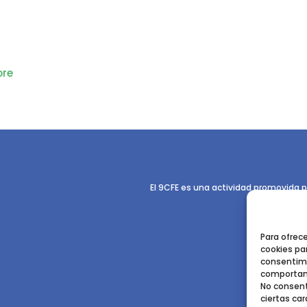
re
El 9CFE es una actividad promovida p
Para ofrec
cookies par
consentimi
comportami
No consent
ciertas car