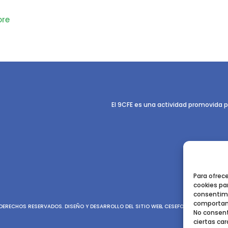
re
El 9CFE es una actividad promovida p
Para ofrec
cookies par
consentimi
comportami
ERECHOS RESERVADOS. DISEÑO Y DESARROLLO DEL SITIO WEB, CESEFOR.
POLÍTICA DE P
No consent
ciertas car