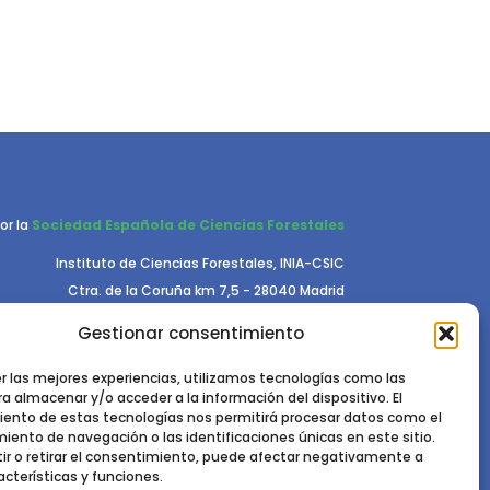
or la
Sociedad Española de Ciencias Forestales
Instituto de Ciencias Forestales, INIA-CSIC
Ctra. de la Coruña km 7,5 - 28040 Madrid
Gestionar consentimiento
er las mejores experiencias, utilizamos tecnologías como las
a almacenar y/o acceder a la información del dispositivo. El
ento de estas tecnologías nos permitirá procesar datos como el
ento de navegación o las identificaciones únicas en este sitio.
RIVACIDAD.
POLÍTICA DE COOKIES.
AVISO LEGAL
ir o retirar el consentimiento, puede afectar negativamente a
acterísticas y funciones.