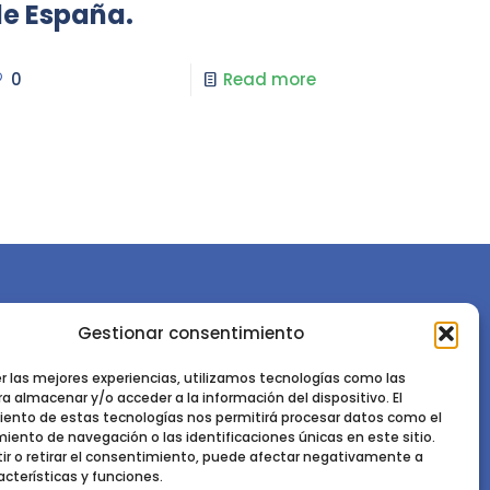
e España.
0
Read more
Gestionar consentimiento
or la
Sociedad Española de Ciencias Forestales
Instituto de Ciencias Forestales, INIA-CSIC
er las mejores experiencias, utilizamos tecnologías como las
a almacenar y/o acceder a la información del dispositivo. El
Ctra. de la Coruña km 7,5 - 28040 Madrid
ento de estas tecnologías nos permitirá procesar datos como el
ento de navegación o las identificaciones únicas en este sitio.
ir o retirar el consentimiento, puede afectar negativamente a
acterísticas y funciones.