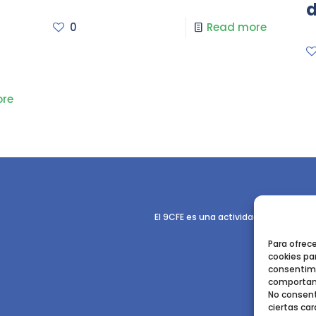
d
0
Read more
re
El 9CFE es una actividad promovida p
Para ofrec
cookies par
consentimi
comportami
No consent
ciertas car